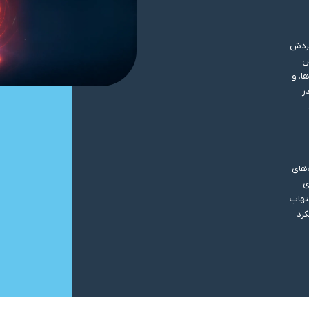
گردش
ش
ا، و
ر
‌های
ی
تهاب
کرد