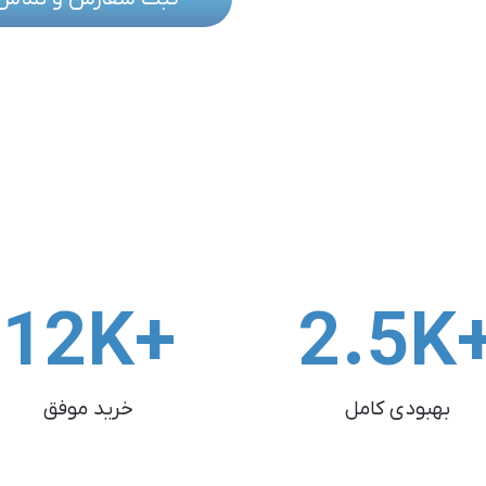
12
+K
2.5
+
بهبودی کامل
خرید موفق