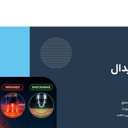
دال
 عمق
وند.
می‌دهند