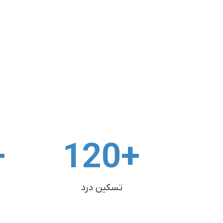
K
120
+
تسکین درد