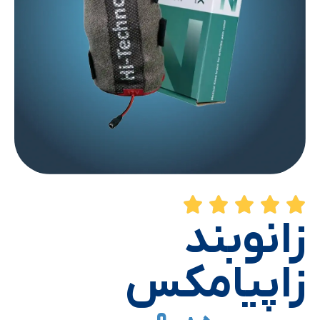
زانوبند
زاپیامکس