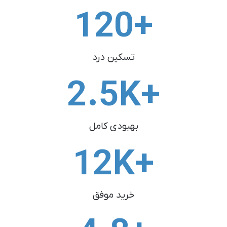
120
+
تسکین درد
2.5
+K
بهبودی کامل
12
+K
خرید موفق