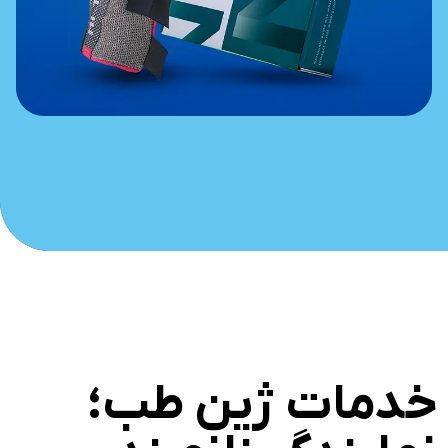
خدمات ژین طب؛