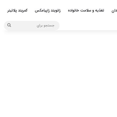
دان
تغذیه و سلامت خانواده
زانوبند زاپیامکس
کمربند پلاتینر
جستج
برای