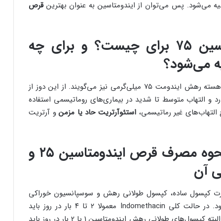
ه می‌شود. پس می‌توان از ایندومتاسین به عنوان بهترین
قرص
قرص ایندومتاسین ۷۵ برای چیست؟ و برای چه
 می‌شود؟
به Indomethacin، قرص آهسته رهش ایندومت ۷۵ میلی‌گرمی نیز می‌گویند. از این دوز از
رد و التهاب متوسط تا شدید در بیماری‌های روماتیسمی استفاده
 التهاب‌های غیر رماتیسمی،
استئوآرتریت حاد یا مزمن
و آرتریت
نکات مهم در نحوه مصرف قرص ایندومتاسین ۲۵ و
ی آن
رت کپسول ساده، کپسول طولانی رهش و سوسپانسیون خوراکی
در داروخانه‌ها عرضه می‌شود. در حالت کلی Indomethacin معمولا ۲ تا ۴ بار در روز باید
مورد استفاده قرار می‌گیرد. البته کپسول‌های طولانی رهش ایندومتاسین 1 یا 2 بار در روز باید