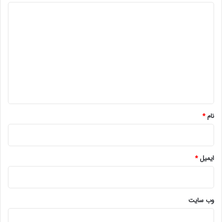
د
ی
د
گ
ا
ه
*
نام
*
ایمیل
*
وب‌ سایت