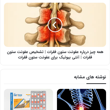
و
همه
فیزیوتراپی
چیز
|
درباره
راهکارهای
عفونت
پیشگیری
ستون
از
فقرات
پارگی
|
دیسک
تشخیص
کمر
عفونت
ستون
همه چیز درباره عفونت ستون فقرات | تشخیص عفونت ستون
فقرات
فقرات | آنتی بیوتیک برای عفونت ستون فقرات
|
آنتی
بیوتیک
نوشته های مشابه
برای
عفونت
ستون
فقرات