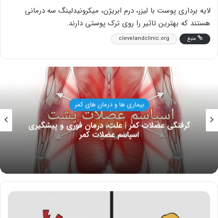
لایه برداری پوست با لیزر، درم ابریژن، میکرونیدلینگ سه درمانی
هستند که بهترین تاثیر را روی ترک پوستی دارند.
منبع
clevelandclinic.org
بهداشت و سلامت زنان
تاثیر کلاژن بر جای جوش؛ با ۵ منبع کلاژنی با آکنه‌ها
خداحافظی کنید
کارهایی
که
برای