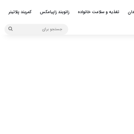
دان
تغذیه و سلامت خانواده
زانوبند زاپیامکس
کمربند پلاتینر
جستج
برای