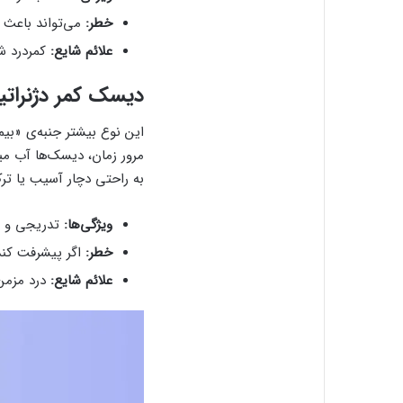
خطر:
می‌تواند باعث 
علائم شایع:
کمردرد شد
دیسک کمر دژنراتیو (erative Disc Disease
این نوع بیشتر جنبه‌ی «بی
مرور زمان، دیسک‌ها آب میا
به راحتی دچار آسیب یا تر
ویژگی‌ها:
تدریجی و مز
خطر:
اگر پیشرفت کند،
علائم شایع:
درد مزمن