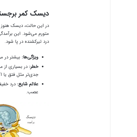
دیسک کمر برجسته (ing Disc
در این حالت، دیسک هنوز پ
متورم می‌شود. این برآمدگ
درد تیرکشنده در پا شود.
ویژگی‌ها:
بیشتر در مر
خطر:
در بسیاری از م
جدی‌تر مثل فتق یا ا
علائم شایع:
درد خفیف
عصب.