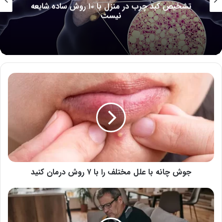
پوست کره ای ها؛ ۱۰ راز زیبایی کره ای ها برای
پوستی بی عیب و نقص
جوش
چانه
با
علل
مختلف
را
با
۷
روش
درمان
جوش چانه با علل مختلف را با ۷ روش درمان کنید
کنید
شلی
مفصل
زانو؛