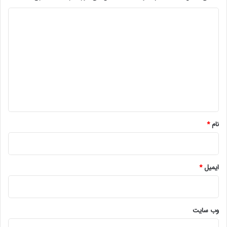
د
ی
د
گ
ا
ه
*
نام
*
ایمیل
*
وب‌ سایت