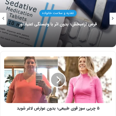
تغذیه و سلامت خانواده
قرص آرامبخش؛ بدون اثر با وابستگی اعتیادآور
۵
چربی
سوز
قوی
طبیعی؛
بدون
عوارض
لاغر
شوید
۵ چربی سوز قوی طبیعی؛ بدون عوارض لاغر شوید