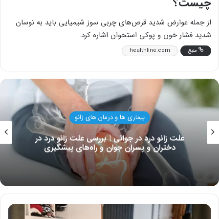
چیست؟
از جمله عوارض شدید قرص‌های چربی سوز شیمیایی باید به نوسان
شدید فشار خون و پوکی استخوان اشاره کرد.
منبع
healthline.com
بهداشت و سلامت زنان
 درد در
بهترین روغن برای پر پشت شدن مو؛ بگ
گیری
موهایتان خودنمایی کنند
۱۷
ناهار