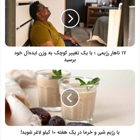
رژیمی
؛
با
یک
تغییر
کوچک
به
وزن
۱۷ ناهار رژیمی ؛ با یک تغییر کوچک به وزن ایده‌آل خود
ایده‌آل
برسید
خود
برسید
با
رژیم
شیر
و
خرما
در
یک
هفته
۱۰
کیلو
با رژیم شیر و خرما در یک هفته ۱۰ کیلو لاغر شوید!
لاغر