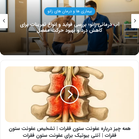
اری ها و درمان های زانو
ب
بررسی فواید و انواع تمرینات برای
وازلین برای چرو
رد و بهبود حرکت مفصل
این ماده
همه
چیز
درباره
عفونت
ستون
فقرات
|
تشخیص
عفونت
ستون
همه چیز درباره عفونت ستون فقرات | تشخیص عفونت ستون
فقرات
فقرات | آنتی بیوتیک برای عفونت ستون فقرات