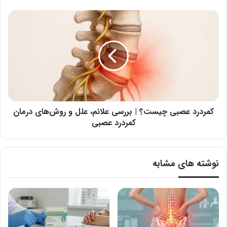
|
آنتی
کمردرد
بیوتیک
عصبی
برای
چیست؟
عفونت
|
ستون
بررسی
فقرات
علائم،
علل
و
روش‌های
درمان
کمردرد عصبی چیست؟ | بررسی علائم، علل و روش‌های درمان
کمردرد
کمردرد عصبی
عصبی
نوشته های مشابه