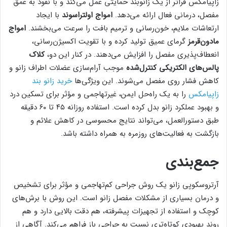
زاپیامکس فراتر از یک زانوبند حمایتی عمل می‌کند و با نفوذ به عمق
مفصل، درمانی فعال ارائه می‌دهد.
امواج اولتراسوند
با ایجاد
ارتعاشات ملایم، خون‌رسانی و ترمیم بافت را سرعت می‌بخشند.
امواج
مادون‌قرمز
گرمای عمیق تولید کرده و با تقویت اکسیژن‌رسانی،
انعطاف‌پذیری مفصل را افزایش می‌دهند. در کنار این دو،
کلاک
پالس‌های الکتریکی کنترل‌شده
موجب آرام‌سازی عضلات اطراف زانو و
کاهش فشار روی مفصل می‌شوند. این ویژگی‌ها
خرید زانو بند
زاپیامکس
را به یک راه‌حل ایمن، غیرتهاجمی و مؤثر برای تسکین درد
و بهبود عملکرد زانو بدل کرده است. استفاده روزانه ۴۵ تا ۶۰ دقیقه
طبق دستورالعمل، می‌تواند نتایج محسوسی در کاهش علائم و
بازگشت به فعالیت‌های روزمره به همراه داشته باشد.
جمع‌بندی
آرتروسکوپی زانو یک روش جراحی کم‌تهاجمی و مؤثر برای تشخیص
و درمان بسیاری از مشکلات مفصل زانو است. این روش با برش‌های
کوچک و استفاده از تجهیزات پیشرفته، هم دقت بالایی دارد و هم
روند بهبودی کوتاه‌تری نسبت به جراحی باز فراهم می‌کند. آگاهی از