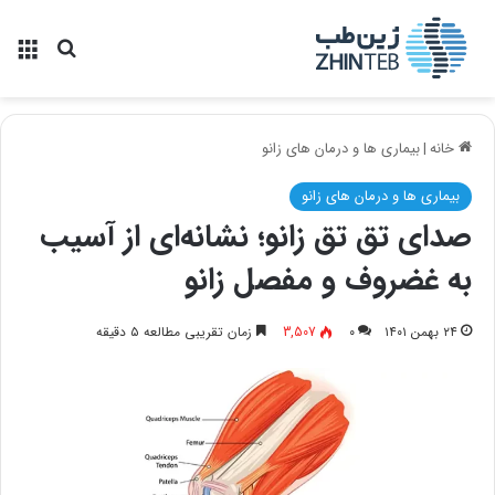
منو
جستجو ب
خانه
|
بیماری ها و درمان های زانو
بیماری ها و درمان های زانو
صدای تق تق زانو؛ نشانه‌ای از آسیب
به غضروف و مفصل زانو
۲۴ بهمن ۱۴۰۱
۰
3,507
زمان تقریبی مطالعه ۵ دقیقه