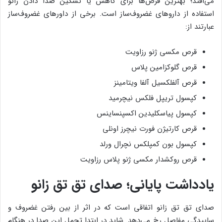
می‌افتد؛ بهترین قرص‌ها برای کاهش یا تسکین صدا دادن زانو
استفاده از داروهای غضروف‌‎ساز است. برخی از داورهای غضروف‌ساز
عبارتند از:
قرص مکسی ژنو رزاویت
قرص گلوکزامین پلاس
قرص آلفلکسیل آلفا ویتامینز
کپسول تریپل فلکس نیچرمید
کپسول پیاسکلیدین اکسپنساینس
قرص کارتیژن فورت نیچرز اونلی
کپسول بون کمپلکس نچرال ورلد
قرص روکشدار مکسی ژنو پلاس رزاویت
یادداشت پایانی؛ صدای تق تق زانو
صدای تق تق زانو اتفاقی است که در اثر از بین رفتن غضروف و
ساییدگی مفاصل رخ می‌دهد. شاید در ابتدا تحمل این صدا در هنگام