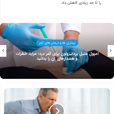
را تا حد زیادی کاهش داد.
تغذیه و سلامت خانواده
درمان رگ به رگ شدن گردن؛ ورزش یا دارو، بهترین
کدام است
چرا
بعد
از
عطسه
یا