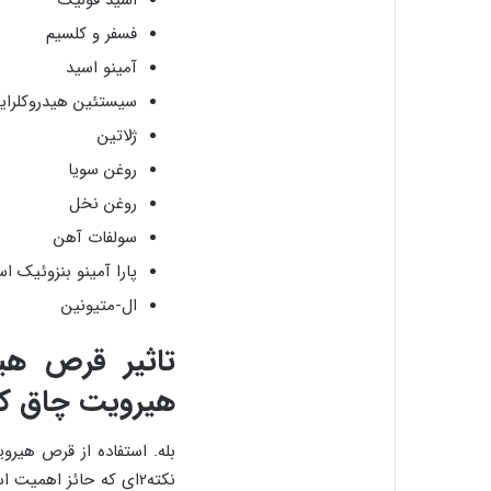
فسفر و کلسیم
آمینو اسید
سیستئین هیدروکلرای
ژلاتین
روغن سویا
روغن نخل
سولفات آهن
پارا آمینو بنزوئیک اس
ال-متیونین
تاثیر قرص هی
هیرویت چاق ک
بله. استفاده از قرص هیر
نکته2ای که حائز اهمی