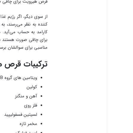
قرص هیرویت برای چاقی صو
از سوی دیگر، اگر رژیم غذ
کننده به نظر می‌رسند، ب
کارامد به حساب می‌آید. 
برای چاقی صورت هستند با س
مناسبی برای سوالشان برسن
ترکیبات قرص ه
ویتامین های گروه B
کولین
آهن و منگنز
فلز روی
لسیتین فسفولیپید
مخمر تازه
اسید فولیک