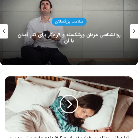
سلامت بزرگسالان
روانشناسی مردان ورشکسته و ۹راه‌کار برای کنار آمدن
با آن
آیا
مولتی
ویتامین
خواب
آور
است؟
۳
ماده
مفید
برای