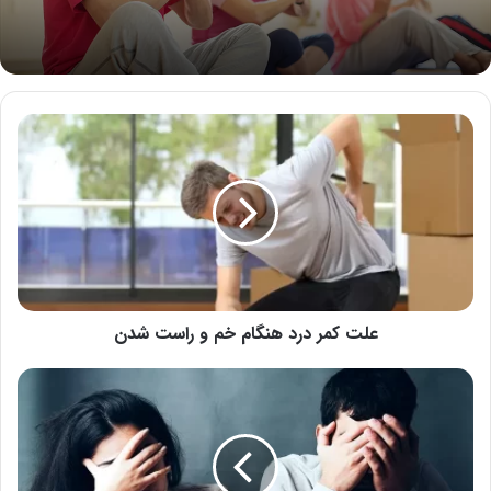
علت
کمر
درد
هنگام
خم
و
راست
شدن
علت کمر درد هنگام خم و راست شدن
نشانه
های
رابطه
عاطفی
ناسالم