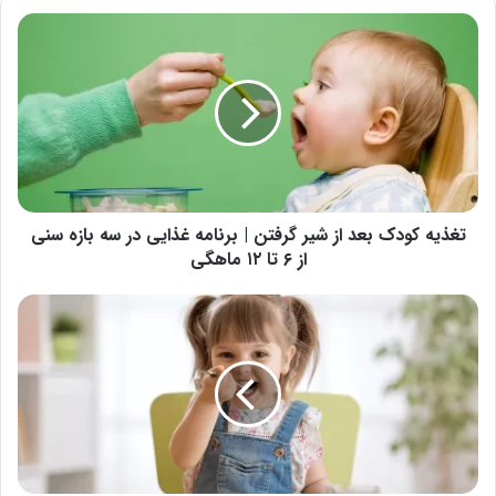
تغذیه
کودک
بعد
از
شیر
گرفتن
|
برنامه
غذایی
در
تغذیه کودک بعد از شیر گرفتن | برنامه غذایی در سه بازه سنی
سه
از ۶ تا ۱۲ ماهگی
بازه
سنی
تغذیه
از
کودکان
۶
۱
تا
تا
۱۲
۵
ماهگی
سال
را
بشناسید
+