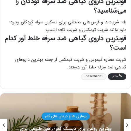
قویترین داروی گیاهی ضد سرفه کودکان را
می‌شناسید؟
بله. شربت‌ها و قرص‌های مختلفی برای تسکین سرفه کودکان وجود
دارد مانند شربت تیمکس و شربت کاف استاپ.
قویترین داروی گیاهی ضد سرفه خلط آور کدام
است؟
شربت عصاره تیموس و شربت تیمکس از جمله بهترین داروهای
گیاهی ضد سرفه خلط آور هستند.
منبع
healthline
مان های کمر
سلامت بزر
کمر؛ راهی طبیعی برای