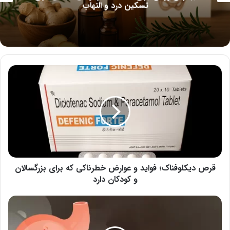
و التهاب
موجب آن 
قرص
دیکلوفناک؛
فواید
و
عوارض
خطرناکی
که
برای
بزرگسالان
و
قرص دیکلوفناک؛ فواید و عوارض خطرناکی که برای بزرگسالان
کودکان
و کودکان دارد
دارد
ترش
کردن
معده؛