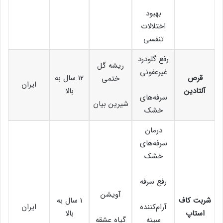
بهبود
اختلالات
تنفسی
رفع گلودرد
ریشه گل
غیرعفونی
قرص
۱۲ سال به
ختمی
ایران
آلتادین
بالا
سرفه‌های
شیرین بیان
خشک
درمان
سرفه‌های
خشک
رفع سرفه
آویشن
شربت کاف
۱ سال به
آرام‌کننده
ایران
استاپ
بالا
سینه
گیاه عشقه