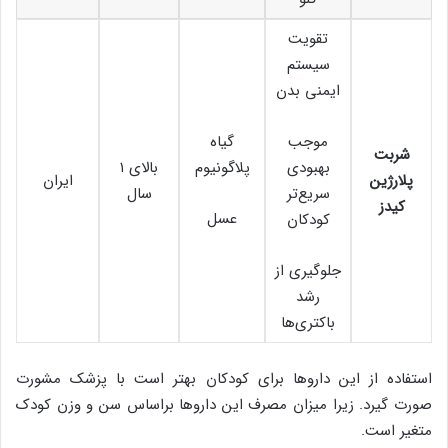
تقویت
سیستم
ایمنی بدن
موجب
گیاه
شربت
بهبودی
پلاگونیوم
بالای ۱
پلارژین
ایران
سریع‌تر
سال
کیدز
عسل
کودکان
جلوگیری از
رشد
باکتری‌ها
استفاده از این داروها برای کودکان بهتر است با پزشک مشورت
صورت گیرد. زیرا میزان مصرف این داروها براساس سن و وزن کودک
متغیر است.