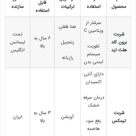
قابل
محصول
استفاده
ترکیبات
سازنده
استفاده
سرشار از
نعنا فلفلی
ویتامین C
شربت
تحت
۶ سال به
برون کلد
زنجبیل
لیسانس
تقویت
بالا
هلث اید
انگلیس
سیستم
رازیانه
ایمنی بدن
دارای آنتی
اکسیدان
درمان سرفه
خشک
شربت
۳ سال به
آویشن
ایران
تیمکس
رفع سوء
بالا
هاضمه