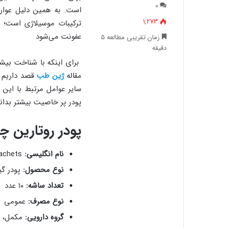
۰
است. به همین دلیل عوارض 
1,273
ترکیبات موسیلاژی است؛ 
عفونت می‌شود
زمان تقریبی مطالعه ۵
دقیقه
برای اینکه با شناخت بیشتر
مقاله
ژین طب
قصد داریم د
سایر عوامل مرتبط با این
پودر پر خاصیت بیشتر بدانی
پودر روتارین چ
نام انگلیسی:
Ghaem Darou Rutarin 5 gr 10 Sachets
نوع محصول:
پودر گی
تعداد ساشه:
۱۰ عدد
نوع مصرف:
عمومی
گروه دارویی:
مکمل، ض