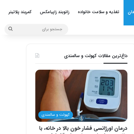
دان
تغذیه و سلامت خانواده
زانوبند زاپیامکس
کمربند پلاتینر
جستج
برای
داغ‌ترین مقالات کهولت و سالمندی
کهولت و سالمندی
درمان اورژانسی فشار خون بالا در خانه، با