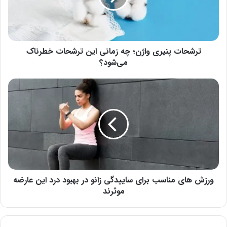
این
ترشحات
خطرناک
می‌شود؟
ترشحات پنیری واژن؛ چه زمانی این ترشحات خطرناک
می‌شود؟
ورزش
های
مناسب
برای
ساییدگی
زانو
در
بهبود
درد
این
ورزش های مناسب برای ساییدگی زانو در بهبود درد این عارضه
عارضه
موثرند
موثرند