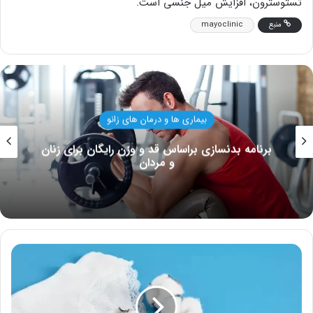
تستوسترون، افزایش میل جنسی است.
منبع
mayoclinic
بیماری ها و درمان های زانو
برنامه بدنسازی براساس قد و وزن رایگان برای زنان
و مردان
ترشحات
پنیری
واژن؛
چه
زمانی