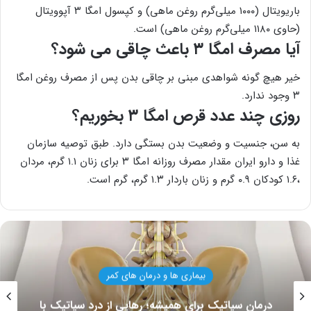
باریویتال (۱۰۰۰ میلی‌گرم روغن ماهی) و کپسول امگا ۳ آپوویتال
(حاوی ۱۱۸۰ میلی‌گرم روغن ماهی) است.
آیا مصرف امگا ۳ باعث چاقی می شود؟
خیر هیچ گونه شواهدی مبنی بر چاقی بدن پس از مصرف روغن امگا
۳ وجود ندارد.
روزی چند عدد قرص امگا ۳ بخوریم؟
به سن، جنسیت و وضعیت بدن بستگی دارد. طبق توصیه سازمان
غذا و دارو ایران مقدار مصرف روزانه امگا ۳ برای زنان ۱.۱ گرم، مردان
،۱.۶ کودکان ۰.۹ گرم و زنان باردار ۱.۳ گرم، گرم است.
بیماری ها و درمان های زانو
کیست مینیسک زانو چیست؟ علائم و روش‌های