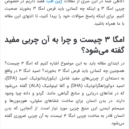
آگاهی شما در این سری از مقالات
ژین طب
قصد داریم در خصوص
چربی امگا ۳ و اینکه چه کسانی باید قرص امگا ۳ بخورند صحبت
کنیم. برای اینکه پاسخ سوالات خود را پیدا کنید، تا انتهای این مقاله
با ما همراه باشید.
امگا ۳ چیست و چرا به آن چربی مفید
گفته می‌شود؟
در ابتدای مقاله باید به این موضوع اشاره کنیم که امگا 3 چیست؟
همچنین چه کسانی باید قرص امگا 3 بخورند؟ اسید امگا 3 در واقع
به دسته‌ای از چربی‌های مفید شامل: ایکوزاپنتانوئیک اسید (EPA)،
اسید دوکوزاهگزانوئیک (DHA) و آلفا لینولنیک (ALA) گفته می‌شود
که در غذاهای دریایی و منابع گیاهی مانند: گردو و دانه چیا وجود
دارند. در بدن انسان برای ساخت غشاهای سلولی، هورمون‌ها و
سیستم ایمنی این منبع چربی مورد نیاز است. از آنجایی که بدن
انسان قادر به ساخت چربی امگا 3 نیست، به آن چربی ضروری گفته
می‌شود.