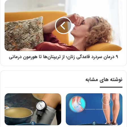
۹
درمان
سردرد
قاعدگی
زنان؛
از
تریپتان‌ها
تا
هورمون
۹ درمان سردرد قاعدگی زنان؛ از تریپتان‌ها تا هورمون درمانی
درمانی
نوشته های مشابه