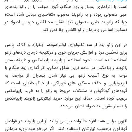
است با اثرگذاری بسیار و زود هنگام، گوی سبقت را از زانو بندهای
طبی معمولی ربوده و به زانوبند محبوب متقاضیان تبدیل شده است؛
چرا که زانوبند طبی معمولی تنها نقش محافظتی دارد و اصولا در
تسکین اساسی و درمان زانو نقشی ایفا نمی کند.
در این زانو بند از سه تکنولوژی اولتراسوند، اینفرارد و کلاک پالس
برای تسکین درد و افزایش جریان خون و درنتیجه درمان دردهای زانو
استفاده شده است. نحوه استفاده از زانوبند زاپیامکس و طریقه بستن
زانوبند زاپیامکس در ساده ترین شکل ممکن، اثر گذاری زود هنگام با
توجه به نوع آسیب زانو، بی نیاز شدن بیماران از مراجعه به
فیزیو‌تراپی و حذف مسکن های خوراکی، از دیگر دلایلی است که
گروه‌های گوناگونی با مشکلات مربوط به زانو را به خرید زاپیامکس
ترغیب کرده است. حذف این موارد، خرید اینترنتی زانوبند زاپیامکس
را بسیار مقرون به صرفه نشان می‌دهد.
افزون براین همه افراد خانواده نیز می‌توانند از این زانوبند در فواصل
گوناگون برحسب نیازشان استفاده کنند. اگر می‌خواهید دوره درمانی